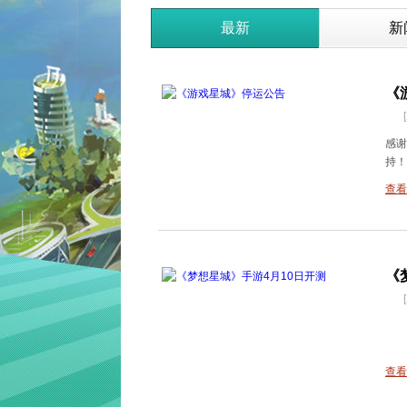
最新
新
《
感谢
持！
次测
查看
《
查看