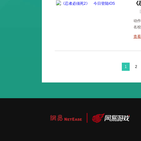
《
动作
名校
查看
1
2