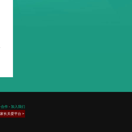
务合作
-
加入我们
家长关爱平台 >