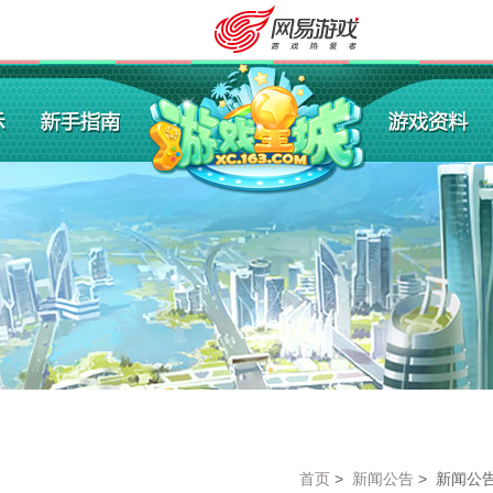
购卡充值
客服中心
首页
>
新闻公告
> 新闻公