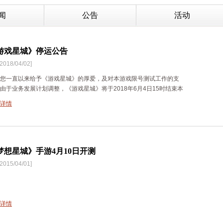
闻
公告
活动
游戏星城》停运公告
[2018/04/02]
您一直以来给予《游戏星城》的厚爱，及对本游戏限号测试工作的支
由于业务发展计划调整，《游戏星城》将于2018年6月4日15时结束本
试并同时终止运营。
详情
梦想星城》手游4月10日开测
[2015/04/01]
详情